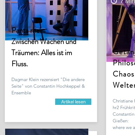
Panta rhei
Zwischen Wachen und
Getan
Träumen: Alles ist im
Philos
Fluss.
Chaos
Dagmar Klein rezensiert "Die andere
Welte
Seite" von Constantin Hochkeppel &
Ensemble
Christiane 
Artikel lesen
hr2 Frühkri
Constantin
Gießen:
where we ar