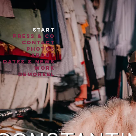
start
press & co
contact
photos
about
Dates & news
work
demoreel