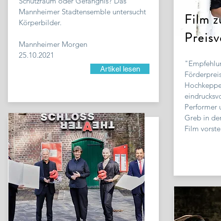
Schutzraum oder Gefängnis? Das
Mannheimer Stadtensemble untersucht
Film z
Körperbilder.
Preisv
Mannheimer Morgen
25.10.2021
"Empfehlun
Artikel lesen
Förderprei
Hochkeppe
eindrucksvo
Performer 
Greb in d
Film vorstel