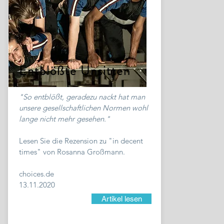
Entblößte Unsitten
"So entblößt, geradezu nackt hat man
unsere gesellschaftlichen Normen wohl
lange nicht mehr gesehen."
Lesen Sie die Rezension zu "in decent
times" von Rosanna Großmann.
choices.de
13.11.2020
Artikel lesen