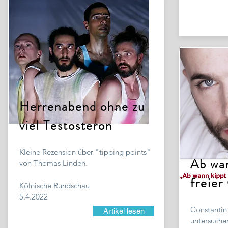
Herrenabend ohne zu
viel Testosteron
Kleine Rezension über "tipping points"
Ab wan
von Thomas Linden.
freier
Kölnische Rundschau
5.4.2022
Constantin
Artikel lesen
untersuche