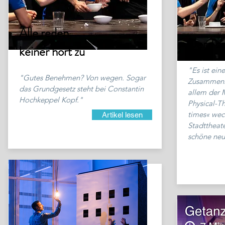
Alle reden,
Der Tod
keiner hört zu
"Es ist ein
"Gutes Benehmen? Von wegen. Sogar
Zusammenl
das Grundgesetz steht bei Constantin
allem der 
Hochkeppel Kopf."
Physical-T
times« wec
Artikel lesen
Stadttheat
schöne neu