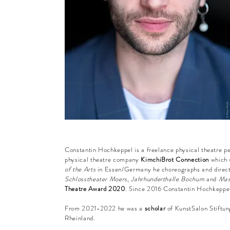
Constantin Hochkeppel is a freelance physical theatre 
physical theatre company
KimchiBrot Connection
which w
of the Arts
in Essen/Germany he choreographs and direc
Schlosstheater Moers
,
Jahrhunderthalle Bochum
and
Mas
Theatre Award 2020
.
Since 2016 Constantin Hochkeppel
From 2021-2022 he was a
scholar
of KunstSalon Stiftun
Rheinland.