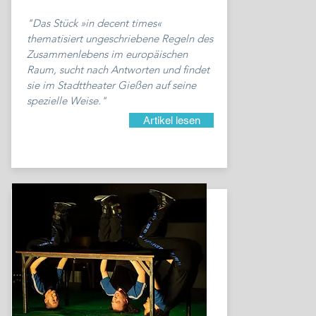
"Das Stück »in decent times«
thematisiert ungeschriebene Regeln des
Zusammenlebens im europäischen
Raum, sucht nach Antworten und findet
sie im Stadttheater Gießen auf seine
spezielle Weise."
Artikel lesen