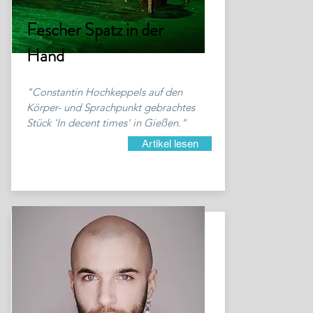
Fescher Spatz in der
Hand
"Constantin Hochkeppels auf den
Körper- und Sprachpunkt gebrachtes
Stück 'In decent times' in Gießen."
Artikel lesen