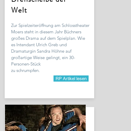
Welt
Zur Spielzeiteröffnung am Schlosstheater
Moers steht in diesem Jahr Büchners
großes Drama auf dem Spielplan. Wie
es Intendant Ulrich Greb und
Dramaturgin Sandra Höhne auf
großartige Weise gelingt, ein 30-
Personen-Stück
zu schrumpfen.
RP Artikel lesen