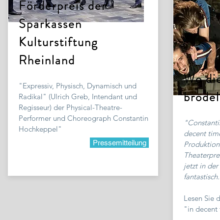
Förderpreis der
Sparkassen
Kulturstiftung
Rheinland
Wo di
"Expressiv, Physisch, Dynamisch und
brode
Radikal" (Ulrich Greb, Intendant und
Regisseur) der Physical-Theatre-
Performer und Choreograph Constantin
"Constanti
Hochkeppel"
decent time
Pressemitteilung
Produktion
Theaterpre
jetzt in der
fantastisch
Lesen Sie 
"in decent 