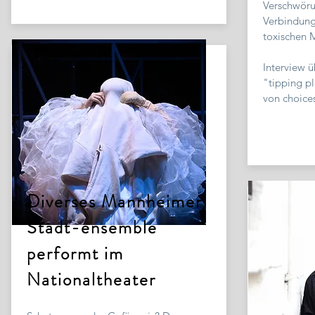
Verschwöru
Verbindun
toxischen M
Interview 
"tipping pl
von choice
Diverses Mannheimer
Stadt-ensemble
performt im
Nationaltheater