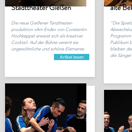
Stadttheater Gießen
alte Be
Die neue Gießener Tanztheater-
"Die Spielz
produktion »Am Ende« von Constantin
Abwechslun
Hochkeppel erweist sich als kreativer
Programm v
Cocktail. Auf der Bühne vereint sie
Publikum b
ungewöhnliche und schöne Elemente.
bleiben de
die Sänger
Artikel lesen